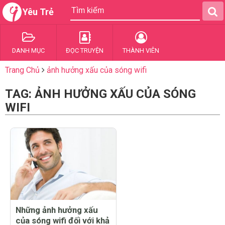
Yêu Trẻ
DANH MỤC
ĐỌC TRUYỆN
THÀNH VIÊN
Trang Chủ
ảnh hưởng xấu của sóng wifi
TAG: ẢNH HƯỞNG XẤU CỦA SÓNG
WIFI
Những ảnh hưởng xấu
của sóng wifi đối với khả