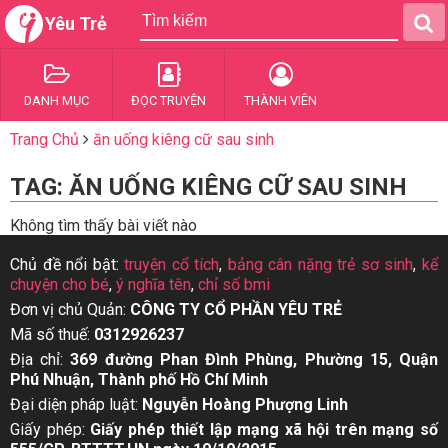
Yêu Trẻ
DANH MỤC
ĐỌC TRUYỆN
THÀNH VIÊN
Trang Chủ
ăn uống kiêng cữ sau sinh
TAG: ĂN UỐNG KIÊNG CỮ SAU SINH
Không tìm thấy bài viết nào
Chủ đề nổi bật:
truyện cổ tích
,
bảng cân nặng trẻ sơ sinh
,
kể
chuyện cho bé
,
ý nghĩa tên
,
chỉ số bmi
Đơn vị chủ Quản:
CÔNG TY CỔ PHẦN YÊU TRẺ
Mã số thuế:
0312926237
Địa chỉ:
369 đường Phan Đình Phùng, Phường 15, Quận
Phú Nhuận, Thành phố Hồ Chí Minh
Đại diện pháp luật:
Nguyễn Hoàng Phượng Linh
Giấy phép:
Giấy phép thiết lập mạng xã hội trên mạng số