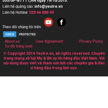
555/GP-BTTTT,HN ngày 19/10/2015.
Liên hệ quảng cáo:
info@yeutre.vn
Liên hệ Hotline:
028 66 888 99
Theo dõi chúng tôi trên:
About us
User Agreement
Privacy Policy
Sơ đồ trang web
© Copyright 2014 Yeutre.vn, all rights reserved. Chuyên
trang mạng xã hội Mẹ & Bé uy tín hàng đầu Việt Nam. Với
nội dung được viết và tham vấn bởi các chuyên gia & Bác
sĩ hàng đầu trong lĩnh vực.