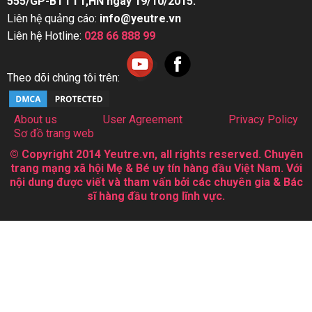
555/GP-BTTTT,HN ngày 19/10/2015.
Liên hệ quảng cáo:
info@yeutre.vn
Liên hệ Hotline:
028 66 888 99
Theo dõi chúng tôi trên:
About us
User Agreement
Privacy Policy
Sơ đồ trang web
© Copyright 2014 Yeutre.vn, all rights reserved. Chuyên
trang mạng xã hội Mẹ & Bé uy tín hàng đầu Việt Nam. Với
nội dung được viết và tham vấn bởi các chuyên gia & Bác
sĩ hàng đầu trong lĩnh vực.