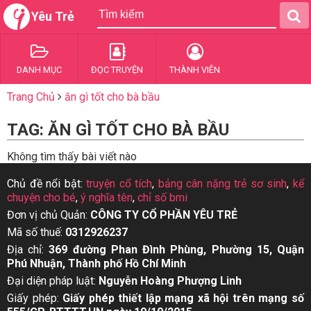
Yêu Trẻ
DANH MỤC
ĐỌC TRUYỆN
THÀNH VIÊN
Trang Chủ
ăn gì tốt cho bà bầu
TAG: ĂN GÌ TỐT CHO BÀ BẦU
Không tìm thấy bài viết nào
Chủ đề nổi bật:
truyện cổ tích
,
bảng cân nặng trẻ sơ sinh
,
kể
chuyện cho bé
,
ý nghĩa tên
,
chỉ số bmi
Đơn vị chủ Quản:
CÔNG TY CỔ PHẦN YÊU TRẺ
Mã số thuế:
0312926237
Địa chỉ:
369 đường Phan Đình Phùng, Phường 15, Quận
Phú Nhuận, Thành phố Hồ Chí Minh
Đại diện pháp luật:
Nguyễn Hoàng Phượng Linh
Giấy phép:
Giấy phép thiết lập mạng xã hội trên mạng số