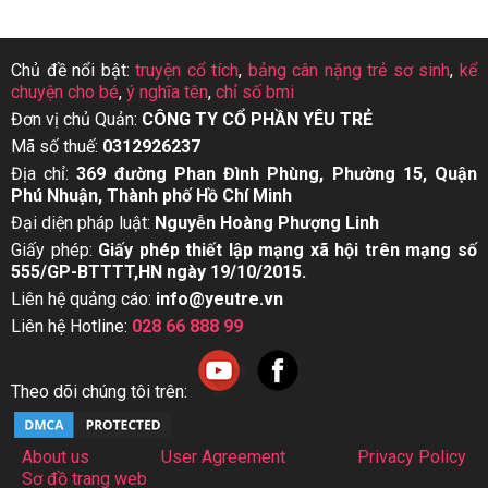
Chủ đề nổi bật:
truyện cổ tích
,
bảng cân nặng trẻ sơ sinh
,
kể
chuyện cho bé
,
ý nghĩa tên
,
chỉ số bmi
Đơn vị chủ Quản:
CÔNG TY CỔ PHẦN YÊU TRẺ
Mã số thuế:
0312926237
Địa chỉ:
369 đường Phan Đình Phùng, Phường 15, Quận
Phú Nhuận, Thành phố Hồ Chí Minh
Đại diện pháp luật:
Nguyễn Hoàng Phượng Linh
Giấy phép:
Giấy phép thiết lập mạng xã hội trên mạng số
555/GP-BTTTT,HN ngày 19/10/2015.
Liên hệ quảng cáo:
info@yeutre.vn
Liên hệ Hotline:
028 66 888 99
Theo dõi chúng tôi trên:
About us
User Agreement
Privacy Policy
Sơ đồ trang web