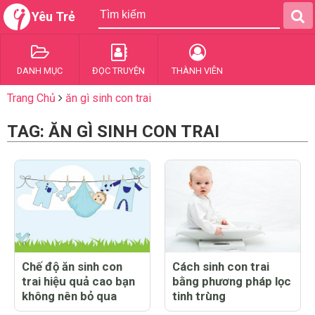
Yêu Trẻ
DANH MỤC
ĐỌC TRUYỆN
THÀNH VIÊN
Trang Chủ
ăn gì sinh con trai
TAG: ĂN GÌ SINH CON TRAI
Chế độ ăn sinh con
Cách sinh con trai
trai hiệu quả cao bạn
bằng phương pháp lọc
không nên bỏ qua
tinh trùng