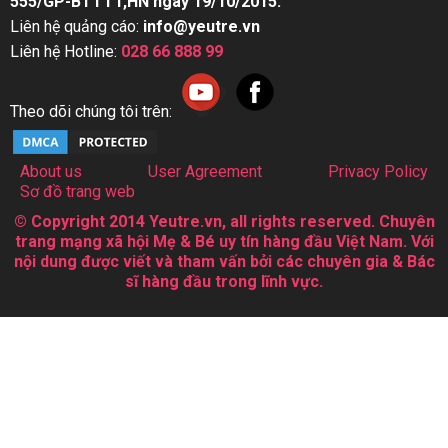
555/GP-BTTTT,HN ngày 19/10/2015.
Liên hệ quảng cáo:
info@yeutre.vn
Liên hệ Hotline:
028 66 888 99
Theo dõi chúng tôi trên:
About us
User Agreement
Privacy Policy
Sơ đồ trang web
© Copyright 2014 Yeutre.vn, all rights reserved. Chuyên
trang mạng xã hội Mẹ & Bé uy tín hàng đầu Việt Nam. Với
nội dung được viết và tham vấn bởi các chuyên gia & Bác
sĩ hàng đầu trong lĩnh vực.