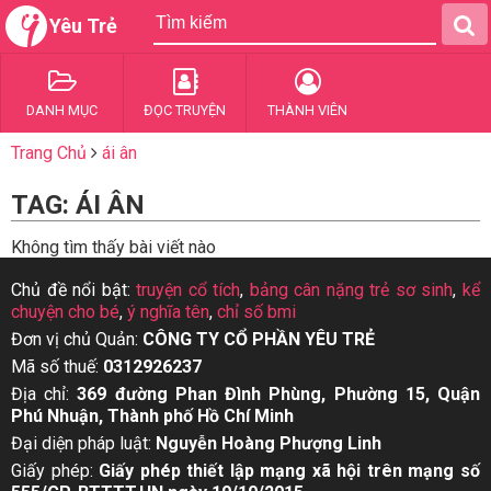
Yêu Trẻ
DANH MỤC
ĐỌC TRUYỆN
THÀNH VIÊN
Trang Chủ
ái ân
TAG: ÁI ÂN
Không tìm thấy bài viết nào
Chủ đề nổi bật:
truyện cổ tích
,
bảng cân nặng trẻ sơ sinh
,
kể
chuyện cho bé
,
ý nghĩa tên
,
chỉ số bmi
Đơn vị chủ Quản:
CÔNG TY CỔ PHẦN YÊU TRẺ
Mã số thuế:
0312926237
Địa chỉ:
369 đường Phan Đình Phùng, Phường 15, Quận
Phú Nhuận, Thành phố Hồ Chí Minh
Đại diện pháp luật:
Nguyễn Hoàng Phượng Linh
Giấy phép:
Giấy phép thiết lập mạng xã hội trên mạng số