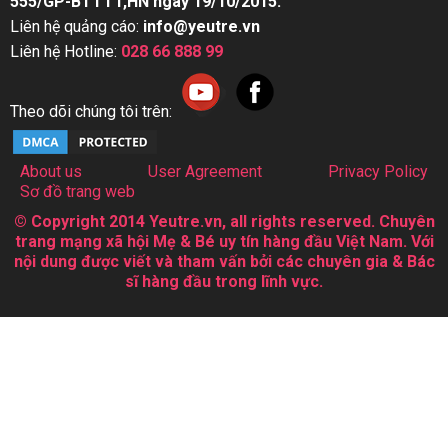
555/GP-BTTTT,HN ngày 19/10/2015.
Liên hệ quảng cáo:
info@yeutre.vn
Liên hệ Hotline:
028 66 888 99
Theo dõi chúng tôi trên:
About us
User Agreement
Privacy Policy
Sơ đồ trang web
© Copyright 2014 Yeutre.vn, all rights reserved. Chuyên
trang mạng xã hội Mẹ & Bé uy tín hàng đầu Việt Nam. Với
nội dung được viết và tham vấn bởi các chuyên gia & Bác
sĩ hàng đầu trong lĩnh vực.