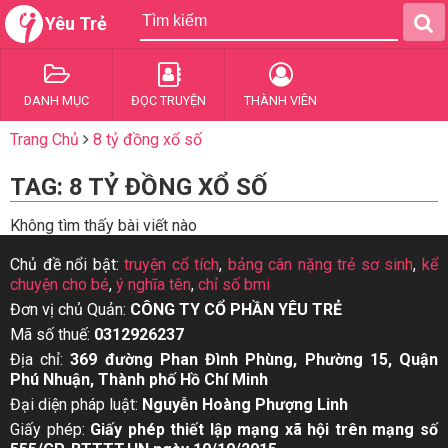
Yêu Trẻ
DANH MỤC
ĐỌC TRUYỆN
THÀNH VIÊN
Trang Chủ
8 tỷ đồng xổ số
TAG: 8 TỶ ĐỒNG XỔ SỐ
Không tìm thấy bài viết nào
Chủ đề nổi bật:
truyện cổ tích
,
bảng cân nặng trẻ sơ sinh
,
kể
chuyện cho bé
,
ý nghĩa tên
,
chỉ số bmi
Đơn vị chủ Quản:
CÔNG TY CỔ PHẦN YÊU TRẺ
Mã số thuế:
0312926237
Địa chỉ:
369 đường Phan Đình Phùng, Phường 15, Quận
Phú Nhuận, Thành phố Hồ Chí Minh
Đại diện pháp luật:
Nguyễn Hoàng Phượng Linh
Giấy phép:
Giấy phép thiết lập mạng xã hội trên mạng số