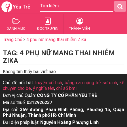
Yêu Trẻ
DANH MỤC
ĐỌC TRUYỆN
THÀNH VIÊN
Trang Chủ
4 phụ nữ mang thai nhiễm Zika
TAG: 4 PHỤ NỮ MANG THAI NHIỄM
ZIKA
Không tìm thấy bài viết nào
Chủ đề nổi bật:
truyện cổ tích
,
bảng cân nặng trẻ sơ sinh
,
kể
chuyện cho bé
,
ý nghĩa tên
,
chỉ số bmi
Đơn vị chủ Quản:
CÔNG TY CỔ PHẦN YÊU TRẺ
Mã số thuế:
0312926237
Địa chỉ:
369 đường Phan Đình Phùng, Phường 15, Quận
Phú Nhuận, Thành phố Hồ Chí Minh
Đại diện pháp luật:
Nguyễn Hoàng Phượng Linh