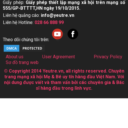
Giấy phép:
Giấy phép thiết lập mạng xã hội trên mạng số
555/GP-BTTTT,HN ngày 19/10/2015.
Liên hệ quảng cáo:
info@yeutre.vn
Liên hệ Hotline:
028 66 888 99
Theo dõi chúng tôi trên:
About us
User Agreement
Privacy Policy
Sơ đồ trang web
© Copyright 2014 Yeutre.vn, all rights reserved. Chuyên
trang mạng xã hội Mẹ & Bé uy tín hàng đầu Việt Nam. Với
nội dung được viết và tham vấn bởi các chuyên gia & Bác
sĩ hàng đầu trong lĩnh vực.