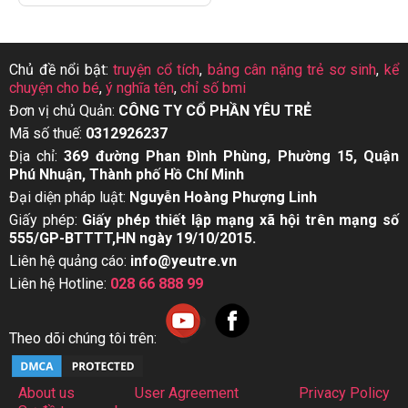
Chủ đề nổi bật:
truyện cổ tích
,
bảng cân nặng trẻ sơ sinh
,
kể
chuyện cho bé
,
ý nghĩa tên
,
chỉ số bmi
Đơn vị chủ Quản:
CÔNG TY CỔ PHẦN YÊU TRẺ
Mã số thuế:
0312926237
Địa chỉ:
369 đường Phan Đình Phùng, Phường 15, Quận
Phú Nhuận, Thành phố Hồ Chí Minh
Đại diện pháp luật:
Nguyễn Hoàng Phượng Linh
Giấy phép:
Giấy phép thiết lập mạng xã hội trên mạng số
555/GP-BTTTT,HN ngày 19/10/2015.
Liên hệ quảng cáo:
info@yeutre.vn
Liên hệ Hotline:
028 66 888 99
Theo dõi chúng tôi trên:
About us
User Agreement
Privacy Policy