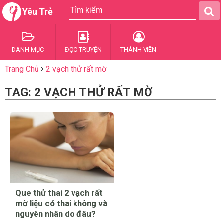
Yêu Trẻ
DANH MỤC
ĐỌC TRUYỆN
THÀNH VIÊN
Trang Chủ
2 vạch thử rất mờ
TAG: 2 VẠCH THỬ RẤT MỜ
Que thử thai 2 vạch rất
mờ liệu có thai không và
nguyên nhân do đâu?