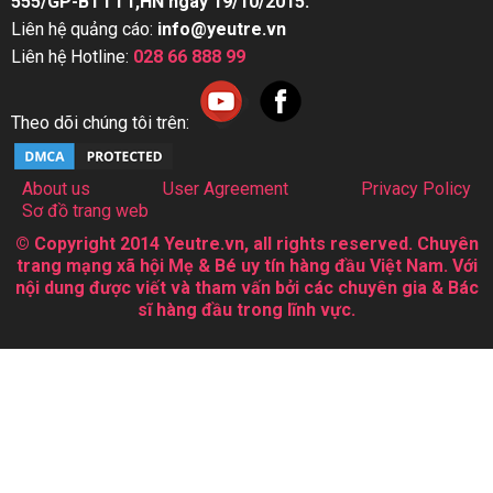
555/GP-BTTTT,HN ngày 19/10/2015.
Liên hệ quảng cáo:
info@yeutre.vn
Liên hệ Hotline:
028 66 888 99
Theo dõi chúng tôi trên:
About us
User Agreement
Privacy Policy
Sơ đồ trang web
© Copyright 2014 Yeutre.vn, all rights reserved. Chuyên
trang mạng xã hội Mẹ & Bé uy tín hàng đầu Việt Nam. Với
nội dung được viết và tham vấn bởi các chuyên gia & Bác
sĩ hàng đầu trong lĩnh vực.