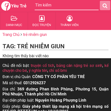
Yêu Trẻ
DANH MỤC
ĐỌC TRUYỆN
THÀNH VIÊN
Trang Chủ
trẻ nhiễm giun
TAG: TRẺ NHIỄM GIUN
Không tìm thấy bài viết nào
Chủ đề nổi bật:
truyện cổ tích
,
bảng cân nặng trẻ sơ sinh
,
kể
chuyện cho bé
,
ý nghĩa tên
,
chỉ số bmi
Đơn vị chủ Quản:
CÔNG TY CỔ PHẦN YÊU TRẺ
Mã số thuế:
0312926237
Địa chỉ:
369 đường Phan Đình Phùng, Phường 15, Quận
Phú Nhuận, Thành phố Hồ Chí Minh
Đại diện pháp luật:
Nguyễn Hoàng Phượng Linh
Giấy phép:
Giấy phép thiết lập mạng xã hội trên mạng số