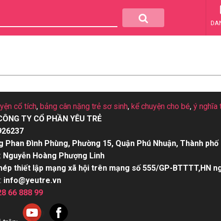
DA
uyện cổ tích
,
bảng cân nặng trẻ sơ sinh
,
kể chuyện cho bé
,
ý nghĩa 
CÔNG TY CỔ PHẦN YÊU TRẺ
926237
g Phan Đình Phùng, Phường 15, Quận Phú Nhuận, Thành phố 
:
Nguyễn Hoàng Phượng Linh
hép thiết lập mạng xã hội trên mạng số 555/GP-BTTTT,HN n
:
info@yeutre.vn
28 66 888 99