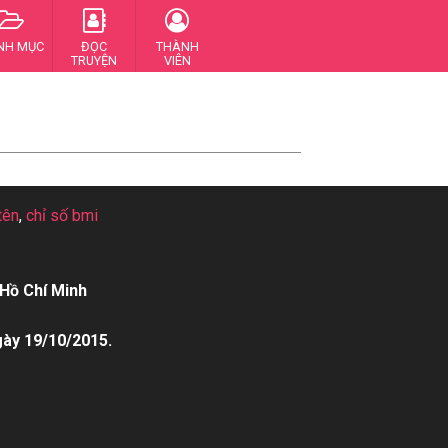
NH MỤC
ĐỌC
THÀNH
TRUYỆN
VIÊN
tên
,
chỉ số bmi
Hồ Chí Minh
gày 19/10/2015.