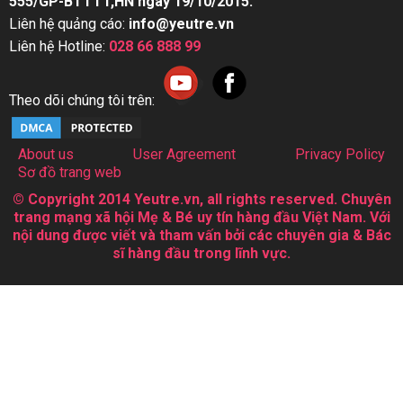
555/GP-BTTTT,HN ngày 19/10/2015.
Liên hệ quảng cáo:
info@yeutre.vn
Liên hệ Hotline:
028 66 888 99
Theo dõi chúng tôi trên:
About us
User Agreement
Privacy Policy
Sơ đồ trang web
© Copyright 2014 Yeutre.vn, all rights reserved. Chuyên
trang mạng xã hội Mẹ & Bé uy tín hàng đầu Việt Nam. Với
nội dung được viết và tham vấn bởi các chuyên gia & Bác
sĩ hàng đầu trong lĩnh vực.