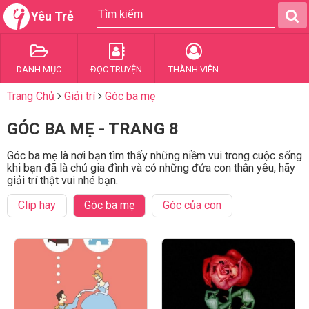
Yêu Trẻ
DANH MỤC
ĐỌC TRUYỆN
THÀNH VIÊN
Trang Chủ
Giải trí
Góc ba mẹ
GÓC BA MẸ - TRANG 8
Góc ba mẹ là nơi bạn tìm thấy những niềm vui trong cuộc sống
khi bạn đã là chủ gia đình và có những đứa con thân yêu, hãy
giải trí thật vui nhé bạn.
Clip hay
Góc ba mẹ
Góc của con