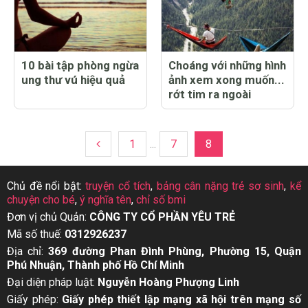
10 bài tập phòng ngừa
Choáng với những hình
ung thư vú hiệu quả
ảnh xem xong muốn...
rớt tim ra ngoài
1
...
7
8
Chủ đề nổi bật:
truyện cổ tích
,
bảng cân nặng trẻ sơ sinh
,
kể
chuyện cho bé
,
ý nghĩa tên
,
chỉ số bmi
Đơn vị chủ Quản:
CÔNG TY CỔ PHẦN YÊU TRẺ
Mã số thuế:
0312926237
Địa chỉ:
369 đường Phan Đình Phùng, Phường 15, Quận
Phú Nhuận, Thành phố Hồ Chí Minh
Đại diện pháp luật:
Nguyễn Hoàng Phượng Linh
Giấy phép:
Giấy phép thiết lập mạng xã hội trên mạng số