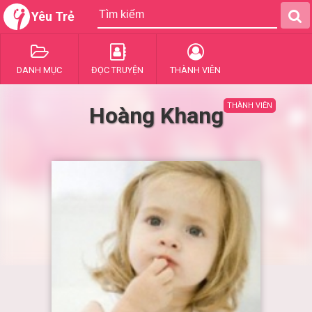
Yêu Trẻ
DANH MỤC
ĐỌC TRUYỆN
THÀNH VIÊN
THÀNH VIÊN
Hoàng Khang