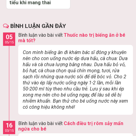
tiểu khi mang thai
BÌNH LUẬN GẦN ĐÂY
Bình luận vào bài viết
Thuốc nào trị biếng ăn ở bé
05
mà tốt?
05/15
Con mình biếng ăn đi khám bác sĩ đông y khuyên
nên cho con uống nước ép dưa hấu, cà chua: Dưa
hấu và cà chua lượng bằng nhau. Dưa hấu bỏ vỏ,
bỏ hạt; cà chua chọn quả chín mọng, tươi, rửa
sạch rồi nhúng qua nước sôi để dễ bóc vỏ. Cho 2
thứ vào ép lấy nước uống ngày 1-2 lần, mỗi lần
50-200 ml tùy theo nhu cầu trẻ. Lưu ý sau khi ép
xong mẹ nên cho bé uống ngay, để lâu sẽ dễ bị
nhiễm khuẩn. Bạn thử cho bé uống nước này xem
có công hiệu không nhé!
Bình luận vào bài viết
Cách điều trị rôm sảy mẩn
16
ngứa cho bé
03/15