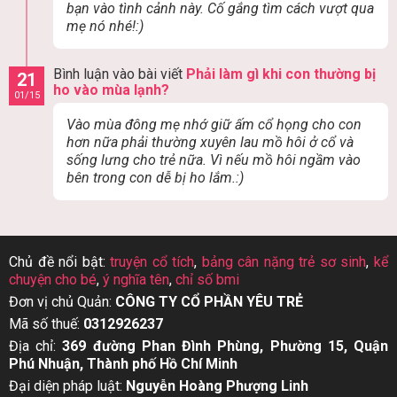
bạn vào tình cảnh này. Cố gắng tìm cách vượt qua
mẹ nó nhé!:)
Bình luận vào bài viết
Phải làm gì khi con thường bị
21
ho vào mùa lạnh?
01/15
Vào mùa đông mẹ nhớ giữ ấm cổ họng cho con
hơn nữa phải thường xuyên lau mồ hôi ở cổ và
sống lưng cho trẻ nữa. Vì nếu mồ hôi ngầm vào
bên trong con dễ bị ho lắm.:)
Chủ đề nổi bật:
truyện cổ tích
,
bảng cân nặng trẻ sơ sinh
,
kể
chuyện cho bé
,
ý nghĩa tên
,
chỉ số bmi
Đơn vị chủ Quản:
CÔNG TY CỔ PHẦN YÊU TRẺ
Mã số thuế:
0312926237
Địa chỉ:
369 đường Phan Đình Phùng, Phường 15, Quận
Phú Nhuận, Thành phố Hồ Chí Minh
Đại diện pháp luật:
Nguyễn Hoàng Phượng Linh