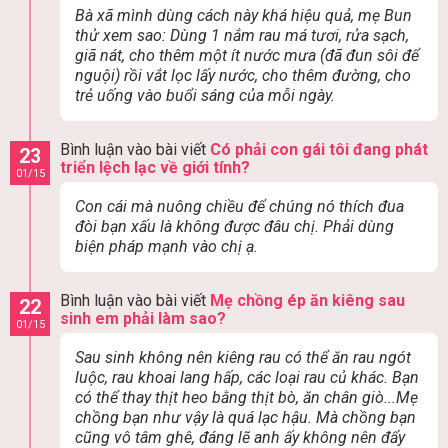
Bà xã mình dùng cách này khá hiệu quả, mẹ Bun
thử xem sao: Dùng 1 nắm rau má tươi, rửa sạch,
giã nát, cho thêm một ít nước mưa (đã đun sôi để
nguội) rồi vắt lọc lấy nước, cho thêm đường, cho
trẻ uống vào buổi sáng của mỗi ngày.
Bình luận vào bài viết
Có phải con gái tôi đang phát
23
triển lệch lạc về giới tính?
01/15
Con cái mà nuông chiều để chúng nó thích đua
đòi bạn xấu là không được đâu chị. Phải dùng
biện pháp mạnh vào chị ạ.
Bình luận vào bài viết
Mẹ chồng ép ăn kiêng sau
22
sinh em phải làm sao?
01/15
Sau sinh không nên kiêng rau có thể ăn rau ngót
luộc, rau khoai lang hấp, các loại rau củ khác. Bạn
có thể thay thịt heo bằng thịt bò, ăn chân giò...Mẹ
chồng bạn như vậy là quá lạc hậu. Mà chồng bạn
cũng vô tâm ghê, đáng lẽ anh ấy không nên đẩy