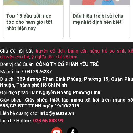
Top 15 dầu gội mọc
Dấu hiệu trẻ bị sởi cha
tóc cho nam giới tốt
mẹ nhất định nên biết
nhất hiện nay
Chủ đề nổi bật:
truyện cổ tích
,
bảng cân nặng trẻ sơ sinh
,
k
chuyện cho bé
,
ý nghĩa tên
,
chỉ số bmi
Đơn vị chủ Quản:
CÔNG TY CỔ PHẦN YÊU TRẺ
Mã số thuế:
0312926237
Địa chỉ:
369 đường Phan Đình Phùng, Phường 15, Quận Ph
Nhuận, Thành phố Hồ Chí Minh
Đại diện pháp luật:
Nguyễn Hoàng Phượng Linh
Giấy phép:
Giấy phép thiết lập mạng xã hội trên mạng s
555/GP-BTTTT,HN ngày 19/10/2015.
Liên hệ quảng cáo:
info@yeutre.vn
Liên hệ Hotline:
028 66 888 99