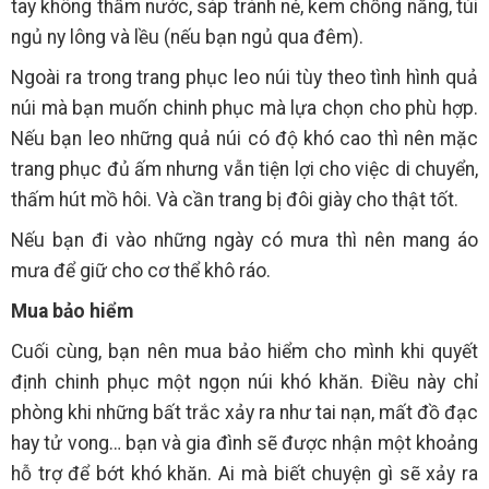
tay không thấm nước, sáp tránh nẻ, kem chống nắng, túi
ngủ ny lông và lều (nếu bạn ngủ qua đêm).
Ngoài ra trong trang phục leo núi tùy theo tình hình quả
núi mà bạn muốn chinh phục mà lựa chọn cho phù hợp.
Nếu bạn leo những quả núi có độ khó cao thì nên mặc
trang phục đủ ấm nhưng vẫn tiện lợi cho việc di chuyển,
thấm hút mồ hôi. Và cần trang bị đôi giày cho thật tốt.
Nếu bạn đi vào những ngày có mưa thì nên mang áo
mưa để giữ cho cơ thể khô ráo.
Mua bảo hiểm
Cuối cùng, bạn nên mua bảo hiểm cho mình khi quyết
định chinh phục một ngọn núi khó khăn. Điều này chỉ
phòng khi những bất trắc xảy ra như tai nạn, mất đồ đạc
hay tử vong… bạn và gia đình sẽ được nhận một khoảng
hỗ trợ để bớt khó khăn. Ai mà biết chuyện gì sẽ xảy ra