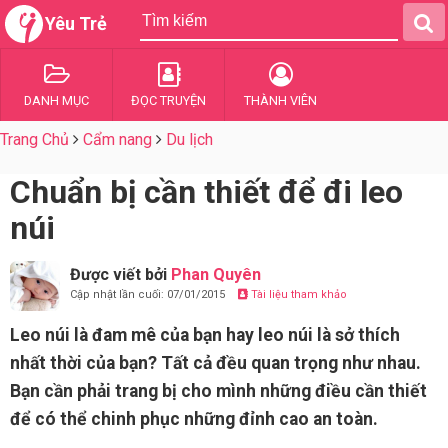
Yêu Trẻ
DANH MỤC
ĐỌC TRUYỆN
THÀNH VIÊN
Trang Chủ
Cẩm nang
Du lịch
Chuẩn bị cần thiết để đi leo
núi
Được viết bởi
Phan Quyên
Cập nhật lần cuối: 07/01/2015
Tài liệu tham khảo
Leo núi là đam mê của bạn hay leo núi là sở thích
nhất thời của bạn? Tất cả đều quan trọng như nhau.
Bạn cần phải trang bị cho mình những điều cần thiết
để có thể chinh phục những đỉnh cao an toàn.