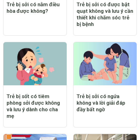
Trẻ bị sởi có nằm điều
Trẻ bị sởi có được bật
hòa được không?
quạt không và lưu ý cần
thiết khi chăm sóc trẻ
bị bệnh
Trẻ bị sốt có tiêm
Trẻ bị sởi có ngứa
phòng sởi được không
không và lời giải đáp
và lưu ý dành cho cha
đầy bất ngờ
mẹ