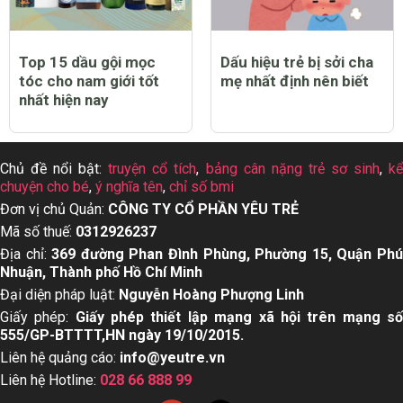
Top 15 dầu gội mọc
Dấu hiệu trẻ bị sởi cha
tóc cho nam giới tốt
mẹ nhất định nên biết
nhất hiện nay
Chủ đề nổi bật:
truyện cổ tích
,
bảng cân nặng trẻ sơ sinh
,
k
chuyện cho bé
,
ý nghĩa tên
,
chỉ số bmi
Đơn vị chủ Quản:
CÔNG TY CỔ PHẦN YÊU TRẺ
Mã số thuế:
0312926237
Địa chỉ:
369 đường Phan Đình Phùng, Phường 15, Quận Ph
Nhuận, Thành phố Hồ Chí Minh
Đại diện pháp luật:
Nguyễn Hoàng Phượng Linh
Giấy phép:
Giấy phép thiết lập mạng xã hội trên mạng s
555/GP-BTTTT,HN ngày 19/10/2015.
Liên hệ quảng cáo:
info@yeutre.vn
Liên hệ Hotline:
028 66 888 99