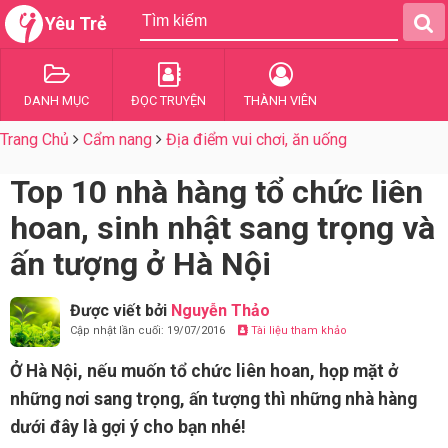
Yêu Trẻ
DANH MỤC
ĐỌC TRUYỆN
THÀNH VIÊN
Trang Chủ
Cẩm nang
Địa điểm vui chơi, ăn uống
Top 10 nhà hàng tổ chức liên
hoan, sinh nhật sang trọng và
ấn tượng ở Hà Nội
Được viết bởi
Nguyễn Thảo
Cập nhật lần cuối: 19/07/2016
Tài liệu tham khảo
Ở Hà Nội, nếu muốn tổ chức liên hoan, họp mặt ở
những nơi sang trọng, ấn tượng thì những nhà hàng
dưới đây là gợi ý cho bạn nhé!