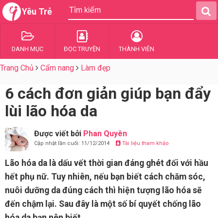
Yêu Trẻ
DANH MỤC
ĐỌC TRUYỆN
THÀNH VIÊN
Trang Chủ
Cẩm nang
Làm đẹp
6 cách đơn giản giúp bạn đẩy
lùi lão hóa da
Được viết bởi
Phan Quyên
Cập nhật lần cuối: 11/12/2014
Tài liệu tham khảo
Lão hóa da là dấu vết thời gian đáng ghét đối với hầu
hết phụ nữ. Tuy nhiên, nếu bạn biết cách chăm sóc,
nuôi dưỡng da đúng cách thì hiện tượng lão hóa sẽ
đến chậm lại. Sau đây là một số bí quyết chống lão
hóa da bạn nên biết.