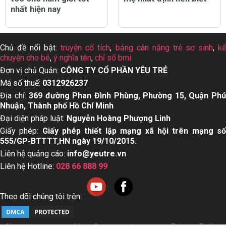
nhất hiện nay
Chủ đề nổi bật:
truyện cổ tích
,
bảng cân nặng trẻ sơ sinh
,
k
chuyện cho bé
,
ý nghĩa tên
,
chỉ số bmi
Đơn vị chủ Quản:
CÔNG TY CỔ PHẦN YÊU TRẺ
Mã số thuế:
0312926237
Địa chỉ:
369 đường Phan Đình Phùng, Phường 15, Quận Ph
Nhuận, Thành phố Hồ Chí Minh
Đại diện pháp luật:
Nguyễn Hoàng Phượng Linh
Giấy phép:
Giấy phép thiết lập mạng xã hội trên mạng s
555/GP-BTTTT,HN ngày 19/10/2015.
Liên hệ quảng cáo:
info@yeutre.vn
Liên hệ Hotline:
028 66 888 99
Theo dõi chúng tôi trên: